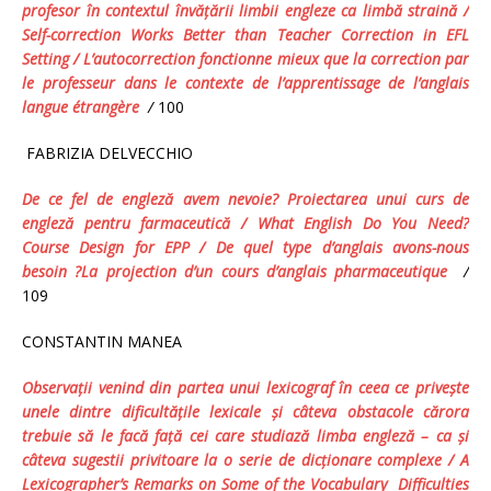
profesor în contextul învăţării limbii engleze ca limbă straină
/
Self
-c
orrection Works Better
t
han Teacher Correction in EFL
Setting
/ L’autocorrection fonctionne mieux que la correction par
le professeur dans le contexte de l’apprentissage de l’anglais
langue étrangère
/
100
FABRIZIA DELVECCHIO
De ce fel de engleză avem nevoie?
Proiectarea unui curs de
engleză pentru farmaceutică / What English Do You Need?
Course Design for EPP
/ De quel type d’anglais avons-nous
besoin ?La projection d’un cours d’anglais pharmaceutique
/
109
CONSTANTIN MANEA
Observaţii venind din partea unui lexicograf în ceea ce priveşte
unele dintre dificultăţile lexicale şi câteva obstacole cărora
trebuie să le facă faţă cei care studiază limba engleză – ca şi
câteva sugestii privitoare la o serie de dicţionare complexe
/
A
Lexicographer’s Remarks on Some of the Vocabulary Difficulties