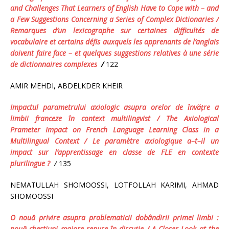
and Challenges That Learners of English Have to Cope with – and
a Few Suggestions Concerning a Series of Complex Dictionaries
/
Remarques d’un lexicographe sur certaines difficultés de
vocabulaire et certains défis auxquels les apprenants de l’anglais
doivent faire face – et quelques suggestions relatives à une série
de dictionnaires complexes
/
122
AMIR MEHDI, ABDELKDER KHEIR
Impactul
parametrului
axiologic
asupra
orelor
de
î
nv
ăţ
re
a
limbii
franceze
î
n
context
multilingvist
/ The Axiological
Prameter Impact on French Language Learning Class
in a
Multilingual Context /
Le
param
è
tre
axiologique
a
–
t
–
il
un
impact
sur
l
’
apprentissage
en
classe
de
FLE
en
contexte
plurilingue
?
/
135
NEMATULLAH SHOMOOSSI, LOTFOLLAH KARIMI, AHMAD
SHOMOOSSI
O
nou
ă
privire
asupra
problematicii
dob
â
ndirii
primei
limbi
:
nou
ă
chestiuni
majore
repuse
î
n
discu
ţ
ie
/ A Closer Look at the