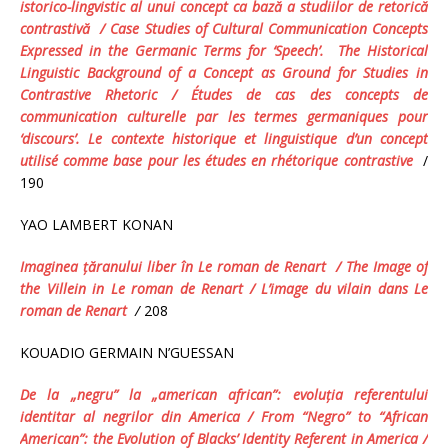
istorico-lingvistic al unui concept ca bază a studiilor de retorică
contrastivă
/
Case Studies of Cultural Communication Concepts
Expressed in the Germanic Terms for ‘Speech’.
The Historical
Linguistic Background of a Concept as Ground for Studies in
Contrastive Rhetoric / É
tudes
de
cas
des
concepts
de
communication
culturelle
par
les
termes
germaniques
pour
‘
discours
’.
Le contexte historique et linguistique d’un concept
utilisé comme base pour les études en rhétorique contrastive
/
190
YAO LAMBERT KONAN
Imaginea ţăranului liber în Le roman de Renart
/ The Image of
the Villein in
Le roman de Renart
/ L
’image du vilain dans
Le
roman de Renart
/
208
KOUADIO GERMAIN N’GUESSAN
De la „negru” la „american african”: evoluţia referentului
identitar al negrilor din America
/ From “Negro” to “African
American”: the Evolution of Blacks’ Identity Referent in America /