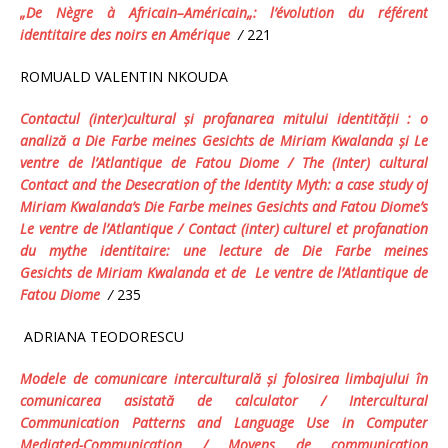
„
De
N
è
gre
à
Africain
–
Am
é
ricain
„:
l
’é
volution
du
r
é
f
é
rent
identitaire
des
noirs
en
Am
é
rique
/
221
ROMUALD VALENTIN NKOUDA
Contactul (inter)cultural şi profanarea mitului identităţii : o
analiză a Die Farbe meines Gesichts
de Miriam Kwalanda
şi
Le
ventre de l’Atlantique
de Fatou Diome
/ The (Inter) cultural
Contact and the Desecration of the Identity Myth: a case study of
Miriam Kwalanda’s
Die Farbe meines Gesichts
and
Fatou Diome’s
Le ventre de l’Atlantique
/
Contact (inter) culturel et profanation
du mythe identitaire: une lecture de
Die Farbe meines
Gesichts
de Miriam Kwalanda et de
Le ventre de l’Atlantique
de
Fatou Diome
/
235
ADRIANA TEODORESCU
Modele de comunicare interculturală şi folosirea limbajului în
comunicarea asistată
de
calculator
/
Intercultural
Communication Patterns and Language Use in Computer
Mediated-Communication
/ Moyens de communication