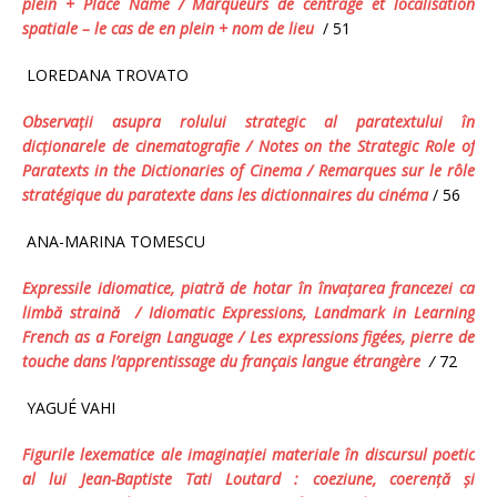
plein + Place Name
/
Marqueurs de centrage et localisation
spatiale
–
le cas de
en plein
+
nom de lieu
/ 51
LOREDANA TROVATO
Observaţii asupra rolului strategic al paratextului în
dicţionarele de cinematografie /
Notes on the Strategic Role of
Paratexts in the Dictionaries of Cinema / Remarques sur le rôle
stratégique du paratexte dans les dictionnaires du cinéma
/ 56
ANA-MARINA TOMESCU
Expressile idiomatice, piatră de hotar în învaţarea francezei ca
limbă straină / Idiomatic Expressions, Landmark in Learning
French as a Foreign Language / Les expressions figées, pierre de
touche dans l’apprentissage du français langue étrangère
/
72
YAGUÉ VAHI
Figurile lexematice ale imaginaţiei materiale în discursul poetic
al lui
Jean-Baptiste Tati Loutard :
coeziune, coerenţă şi