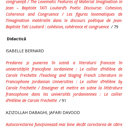
congruenţă /
The Lexematic Features of Material Imagination in
Jean – Baptiste TATI Loutard’s Poetic Discourse: Cohesion,
Coherence and Congruence
/
Les figures lexematiques de
l’imagination
m
atérielle dans le discours poétique d
e
Jean-
Baptiste Tati Loutard : cohésion, cohérence et congruence
/
79
Didactică
ISABELLE BERNARD
Predarea şi punerea în scenă a literaturii franceze în
universităţile francofone iordaniene : Le collier d’Hélène
de
Carole Frechette /Teaching and Staging French Literature in
Francophone Jordanian Universities :
Le collier d’Hélène
by
Carole Frechette / Enseigner et mettre en scène la littérature
francophone dans les universités jordaniennes :
Le collier
d’Hélène
de Carole Frechette
/
91
AZIZOLLAH DABAGHI, JAFARI DAVOOD
Autocorectarea funcţionează mai bine decât corectarea de către