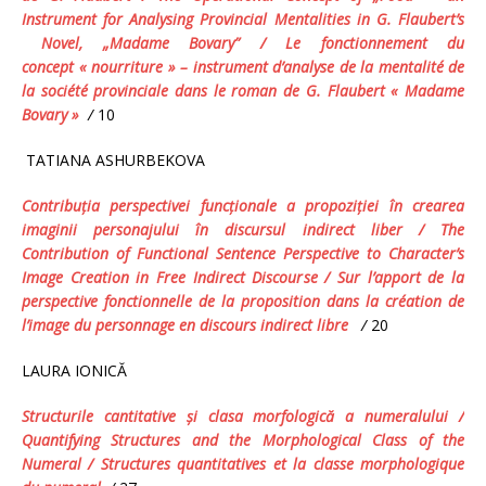
Instrument
for Analysing
Provincial Mentalit
ies
in
G. Flaubert’s
Novel
,
„Madame Bovary”
/ Le fonctionnement du
concept « nourriture » – instrument d’analyse de la mentalité de
la société provinciale dans le roman de G. Flaubert « Madame
Bovary »
/
10
TATIANA ASHURBEKOVA
Contribuţia perspectivei funcţionale a propoziţiei în crearea
imaginii personajului în discursul indirect liber / The
Contribution of Functional Sentence Perspective to Character’s
Image Creation in Free Indirect Discourse /
Sur l’apport de la
perspective fonctionnelle de la proposition dans la création de
l’image du personnage en discours indirect libre
/
20
LAURA IONICĂ
Structurile cantitative şi clasa morfologică a numeralului
/
Quantifying Structures and the Morphological Class of the
Numeral / Structures quantitatives et la classe morphologique