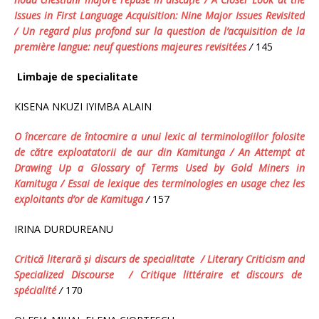
Issues in First Language Acquisition: Nine Major Issues Revisited
/
Un
regard
plus
profond
sur
la
question
de
l
’
acquisition
de
la
premi
è
re
langue
:
neuf
questions
majeures
revisit
é
es
/
145
Limbaje de specialitate
KISENA NKUZI IYIMBA ALAIN
O încercare de întocmire a unui lexic al terminologiilor folosite
de către exploatatorii de aur din Kamitunga / An Attempt at
Drawing Up a Glossary
of
Terms Used by Gold Miners
in
Kamituga
/
Essai de lexique des terminologies en usage
chez les
exploitants d’or de Kamituga
/
157
IRINA DURDUREANU
Critică literară şi discurs de specialitate /
Literary Criticism and
Specialized Discourse
/ Critique littéraire et discours de
spécialité
/
170