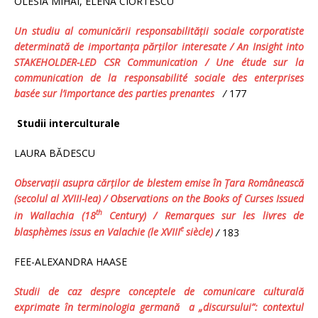
OLESIA MIHAI, ELENA CIORTESCU
Un studiu al comunic
ării
responsabilită
ț
ii sociale corporatiste
determinată de importan
ț
a păr
ț
ilor interesate / An Insight into
STAKEHOLDER-LED CSR Communication / Une étude sur la
communication de la responsabilité sociale des enterprises
basée sur l’importance des parties prenantes
/
177
Studii interculturale
LAURA BĂDESCU
Observaţii asupra cărţilor de blestem emise în Ţara Românească
(secolul al XVIII-lea)
/ Observations on the Books of Curses Issued
th
in Wallachia (18
Century) / Remarques sur les livres de
e
blasphèmes issus en Valachie (le XVIII
siècle)
/
183
FEE-ALEXANDRA HAASE
Studii de caz despre conceptele de comunicare culturală
exprimate
î
n terminologia germană
a „discursului”: contextul