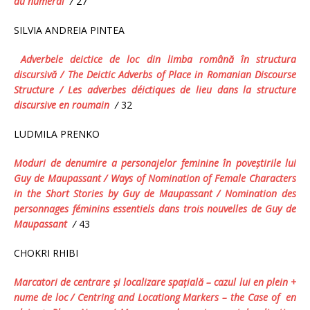
du numeral
/
27
SILVIA ANDREIA PINTEA
Adverbele deictice de loc din limba română în structura
discursivă
/
The Deictic Adverbs of Place in Romanian Discourse
Structure
/
Les adverbes déictiques de lieu dans la structure
discursive en roumain
/
32
LUDMILA PRENKO
Moduri de denumire a personajelor feminine în poveştirile lui
Guy de Maupassant
/ Ways of Nomination of Female Characters
in the Short Stories by Guy de Maupassant
/
Nomination des
personnages féminins essentiels dans trois nouvelles de Guy de
Maupassant
/
43
CHOKRI RHIBI
Marcatori
de
centrare
ş
i
localizare
spa
ţ
ial
ă –
cazul
lui
en plein
+
nume
de
loc
/
Centring and
Locationg Markers
–
the
Case
of
en