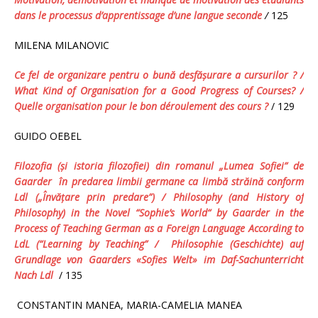
dans le processus d’apprentissage d’une langue seconde
/
125
MILENA MILANOVIC
Ce fel de organizare pentru o bună desfăşurare a cursurilor ? /
What Kind of Organisation for a Good Progress of Courses?
/
Quelle organisation pour le bon déroulement des cours ?
/ 129
GUIDO OEBEL
Filozofia (şi istoria filozofiei) din romanul „Lumea Sofiei” de
Gaarder în predarea limbii germane ca limbă străină conform
Ldl („Învăţare prin predare”) /
Philosophy (and History of
Philosophy) in the Novel “Sophie’s World“ by Gaarder in the
Process of Teaching German as a Foreign Language According to
LdL (“Learning by Teaching” /
Philosophie (Geschichte) auf
Grundlage von Gaarders «Sofies Welt» im Daf-Sachunterricht
Nach Ldl
/ 135
CONSTANTIN MANEA, MARIA-CAMELIA MANEA