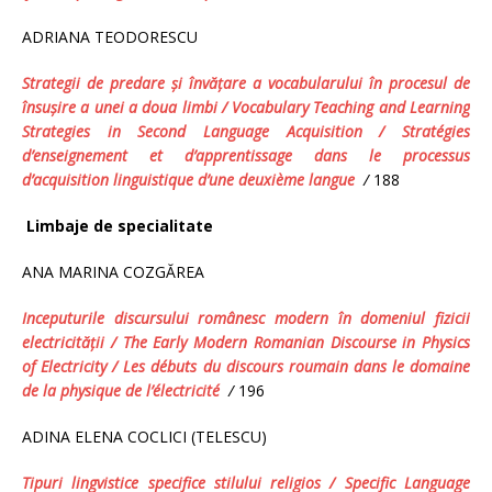
ADRIANA TEODORESCU
Strategii de predare şi învăţare
a vocabularului
în procesul
de
însuşire a unei
a
doua limb
i
/
Vocabulary Teaching and Learning
Strategies in Second Language Acquisition / Stratégies
d’enseignement et d’apprentissage dans le processus
d’acquisition linguistique d’une deuxième langue
/
188
Limbaje de specialitate
ANA MARINA COZGĂREA
Inceputurile discursului românesc modern în domeniul fizicii
electricităţii /
The Early Modern Romanian Discourse in Physics
of Electricity / Les débuts du discours roumain dans le domaine
de la physique de l’électricité
/
196
ADINA ELENA COCLICI (TELESCU)
Tipuri lingvistice specifice stilului religios
/
Specific Language