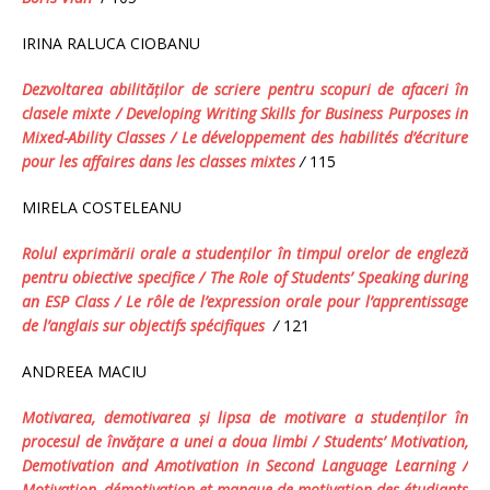
IRINA RALUCA CIOBANU
Dezvoltarea abilit
ăţilor de scriere pentru scopuri de afaceri în
clasele mixte
/ Developing Writing Skills for Business Purposes in
Mixed-Ability Classes / Le développement des habilités d’écriture
pour les affaires dans les classes mixtes
/
115
MIRELA COSTELEANU
Rolul exprimării orale a studenţilor în timpul orelor de engleză
pentru obiective specifice
/ The Role of Students’ Speaking during
an ESP Class
/
Le rôle de l’expression orale pour l’apprentissage
de l’
a
nglais sur objectifs spécifiques
/
121
ANDREEA MACIU
Motivarea, demotivarea şi lipsa de motivare a studenţilor în
procesul de învăţare a unei a doua limbi
/
Students’ Motivation,
Demotivation and Amotivation
i
n Second Language Learning
/
Motivation, démotivation et manque de motivation des étudiants