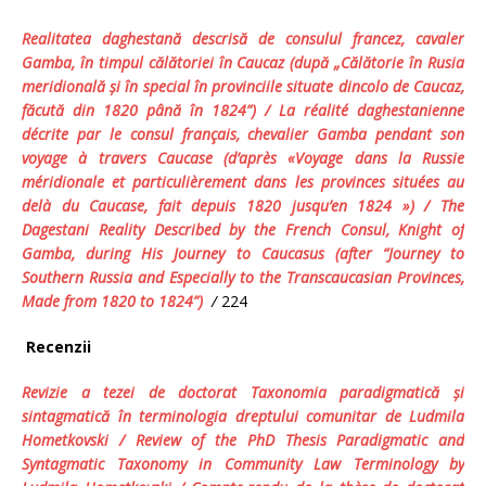
Realitatea daghestană descrisă de consulul francez, cavaler
Gamba, în timpul călătoriei în Caucaz (după „Călătorie în Rusia
meridională şi în special în provinciile situate dincolo de Caucaz,
făcută din 1820 până în 1824”)
/
La réalité daghestanienne
décrite par le consul français, chevalier Gamba pendant son
voyage à travers Caucase (d’après «Voyage dans la Russie
méridionale et particulièrement dans les provinces situées au
delà du Caucase, fait depuis 1820 jusqu’en 1824 ») / The
Dagestani Reality Described by the French Consul, Knight of
Gamba, during His Journey to Caucasus (after
“Journey to
Southern Russia and Especially to the Transcaucasian Provinces,
Made from 1820 to 1824”)
/
224
Recenzii
Revizie a tezei de doctorat Taxonomia paradigmatică şi
sintagmatică în terminologia dreptului comunitar
de
Ludmila
Hometkovski
/ Review of the PhD Thesis
Paradigmatic and
Syntagmatic Taxonomy in Community Law Terminology
by