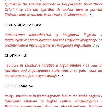
Epithets in the Literar
y Portraits in Maupassant’s Novel “Mont
Oriol”
/ Le rôle des épithètes de couleur dans le portrait
littéraire dans le roman« Mont-Oriol » de Maupassant
/ 69
DOINA MIHAELA POPA
Comunicarea intersubiectivă şi imaginarul lingvistic /
Intersubjective Communication and the Linguistic Imaginary
/ La
communication intersubjective et l’imaginaire linguistique
/ 76
CHOKRI RHIBI
Et puis
în enunţurile narative şi argumentative /
Et puis
in
Narrative and Argumentative Statements
/
Et puis
dans les
énoncés narratifs et
argumentatifs
/
85
LEILA TETAKAEVA
Relaţii sinonimice în frazeologismele biblice din limba engleză
/
Synonymic Relations of English Biblical Phraseologisms /
Relations synonymiques dans les phraséologismes bibliques