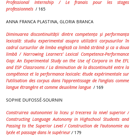
Professional Internship
/
Le fran
ais pour les stages
professionnels
/ 165
ANNA FRANCA PLASTINA, GLORIA BRANCA
Diminuarea discontinuităţii dintre competenţa şi performanţa
lexicală
: studiu experimental asupra utilizării corpusurilor în
cadrul cursurilor de limba engleză ca limbă străină şi ca a doua
limbă
/
Narrowing Learners’ Lexical Competence-Performance
Gap: An Experimental Study on the Use of Corpora in the EFL
and ESP Classrooms / La diminution de la discontinuité entre la
compétence et la performance lexicale: étude expérimentale sur
l’utilisation des corpus dans l’apprentissage de l’anglais comme
langue étrangère et comme deuxième langue
/ 169
SOPHIE DUFOSSÉ-SOURNIN
Construirea autonomiei la liceu şi trecerea la nivel superior /
Constructing Language Autonomy in Highschool Students and
Passing to the Superior Level
/ Construction de l’autonomie au
lycée et passage dans le supérieur
/
179