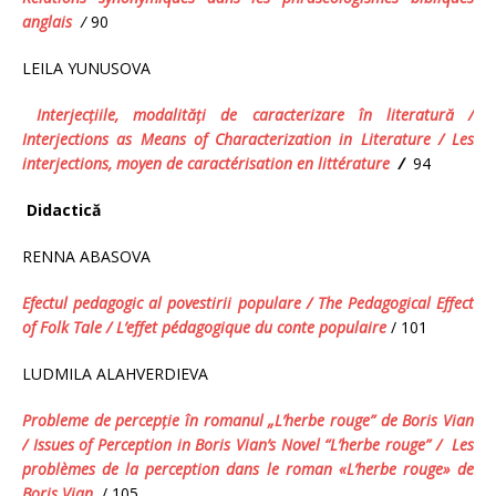
anglais
/
90
LEILA YUNUSOVA
Interjecţiile
,
modalităţi de caracterizare în literatură
/
Interjections as Means of Characterization in Literature / Les
interjections, moyen de caractérisation en littérature
/
94
Didactică
RENNA ABASOVA
Efectul pedagogic al povestirii populare /
The Pedagogical Effect
of Folk Tale
/ L’effet pédagogique du conte populaire
/ 101
LUDMILA ALAHVERDIEVA
Probleme de percepţie în romanul „L’herbe rouge” de Boris Vian
/
Issues of Perception in Boris Vian’s Novel
“
L’herbe rouge”
/ Les
problèmes de la perception dans le roman «L’herbe rouge» de
Boris Vian
/ 105