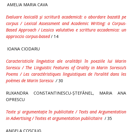
AMELIA MARIA CAVA
Evaluare lexicală şi scriitură academică: o abordare bazată pe
corpus /
Lexical Assessment and Academic Writing: a Corpus-
Based Approach
/ Lessico valutativo e scrittura accademica: un
approccio corpus-based
/ 14
IOANA CIODARU
Caracteristicile lingvistice ale oralităţii în poeziile lui Marin
Sorescu /
The Linguistic Features of Orality in Marin Sorescu’s
Poems / Les caractéristiques linguistiques de l’oralité dans les
poèmes de Marin Sorescu
/
30
RUXANDRA CONSTANTINESCU-ŞTEFĂNEL, MARIA ANA
OPRESCU
Texte şi argumentaţie în publicitate /
Texts and Argumentation
in Advertising
/ Textes et argumentation publicitaire
/ 35
ANGELA COŞCIUG