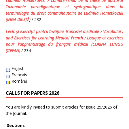
Ludmila Hometkovski / Compte-rendu de la thèse de doctorat
Taxonomie paradigmatique et syntagmatique dans la
terminologie du droit communautaire
de Ludmila Hometkovski
(INGA DRUŢĂ
)
/ 232
Lexic şi exerciţii pentru învăţare francezei medicale /
Vocabulary
and Exercises for Learning Medical French
/
Lexique et exercices
pour l’apprentissage du français médical
(CORINA LUNGU
ŞTEFAN)
/ 234
English
Français
Română
CALLS FOR PAPERS 2026
You are kindly invited to submit articles for issue 25/2026 of
the Journal.
Sections
: