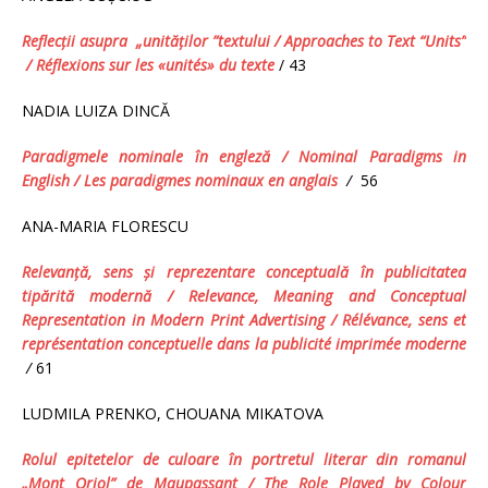
Reflecţii asupra „unităţilor ”textului /
Approaches to Text “Units”
/ Réflexions sur les «unités» du texte
/ 43
NADIA LUIZA DINCĂ
Paradigmele nominale
în engleză
/
Nominal Paradigms in
English
/ Les paradigmes nominaux en anglais
/
56
ANA-MARIA FLORESCU
Relevanţă, sens şi reprezentare conceptuală în publicitatea
tipărită modernă
/ Relevance, Meaning and Conceptual
Representation in Modern Print Advertising / Rélévance, sens et
représentation conceptuelle dans la publicité imprimée moderne
/
61
LUDMILA PRENKO, CHOUANA MIKATOVA
Rolul epitetelor de culoare în portretul literar din romanul
„Mont Oriol” de Maupassant /
The Role Played by Colour