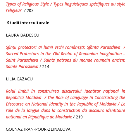
Types of Religious Style / Types linguistiques spécifiques au style
religieux
/
203
Studii interculturale
LAURA BĂDESCU
Sfinţii protectori ai lumii vechi româneşti: Sfânta Paraschiva
/
Sacred Protectors in the Old Realm of Romanian Imagination –
Saint Parascheva
/
Saints patrons du monde roumain ancien:
Sainte Paraskieva
/ 214
LILIA CAZACU
Rolul limbii în construirea discursului identitar naţional în
Republica Moldova /
The Role of Language in Constructing the
Discourse on National Identity in the Republic of Moldavia / Le
rôle de la langue dans la construction du discours identitaire
national en République de Moldavie
/
219
GOLNAZ IRAN-POUR-ZEΪNALOVA