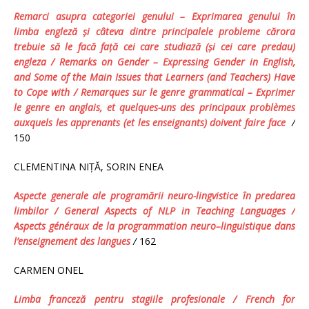
R
emarci asupra categoriei genului – Exprimarea genului în
limba engleză şi câteva dintre principalele probleme cărora
trebuie să le facă faţă cei care studiază (şi cei care predau)
engleza
/
Remarks on Gender – Expressing Gender in English,
and Some of the Main Issues that Learners (and Teachers) Have
to Cope with
/
Remarques sur le genre grammatical – Exprimer
le genre en anglais, et quelques-uns des principaux problèmes
auxquels les apprenants (et les enseignants) doivent faire face
/
150
CLEMENTINA NIŢĂ, SORIN ENEA
Aspecte generale ale programării neuro-lingvistice în predarea
limbilor /
General Aspects of NLP in Teaching Languages /
Aspects généraux de la p
rogrammation neuro
–
linguistique
dans
l’enseignement des langues
/
162
CARMEN ONEL
Limba franceză pentru stagiile profesionale /
French for